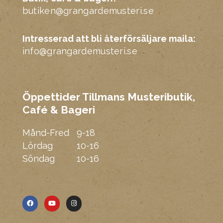
butiken@grangardemusteri.se
Intresserad att bli återförsäljare maila:
info@grangardemusteri.se
Öppettider Tillmans Musteributik,
Café & Bageri
Mmm
Månd-Fred
9-18
Lördag
10-16
Söndag
10-16
F
Y
I
a
o
n
c
u
s
e
t
t
b
u
a
o
b
g
o
e
r
k
a
m