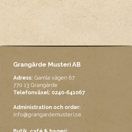
Grangärde Musteri AB
Adress:
Gamla vägen 67
770 13 Grangärde
Telefonväxel: 0240-641067
Administration och order:
info@grangardemusteri.se
Butik, café & bageri: