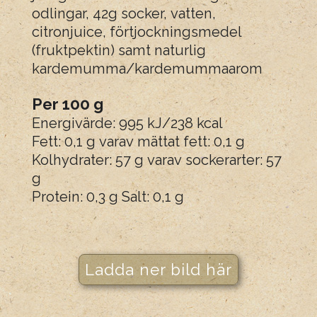
odlingar, 42g socker, vatten,
citronjuice, förtjockningsmedel
(fruktpektin) samt naturlig
kardemumma/kardemummaarom
Per 100 g
Energivärde: 995 kJ/238 kcal
Fett: 0,1 g varav mättat fett: 0,1 g
Kolhydrater: 57 g varav sockerarter: 57
g
Protein: 0,3 g Salt: 0,1 g
Ladda ner bild här