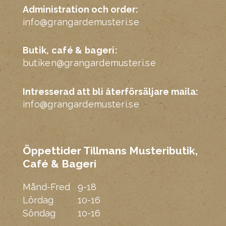
Administration och order:
info@grangardemusteri.se
Butik, café & bageri:
butiken@grangardemusteri.se
Intresserad att bli återförsäljare maila:
info@grangardemusteri.se
Öppettider Tillmans Musteributik,
Café & Bageri
Mmm
Månd-Fred
9-18
Lördag
10-16
Söndag
10-16
F
Y
I