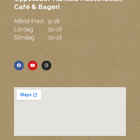
Café & Bageri
Mmm
Månd-Fred
9-18
Lördag
10-16
Söndag
10-16
F
Y
I
a
o
n
c
u
s
e
t
t
b
u
a
o
b
g
o
e
r
k
a
m