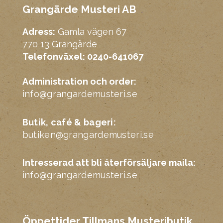
Grangärde Musteri AB
Adress:
Gamla vägen 67
770 13 Grangärde
Telefonväxel: 0240-641067
Administration och order:
info@grangardemusteri.se
Butik, café & bageri:
butiken@grangardemusteri.se
Intresserad att bli återförsäljare maila:
info@grangardemusteri.se
Öppettider Tillmans Musteributik,