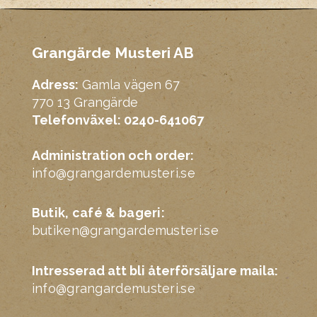
Grangärde Musteri AB
Adress:
Gamla vägen 67
770 13 Grangärde
Telefonväxel: 0240-641067
Administration och order:
info@grangardemusteri.se
Butik, café & bageri:
butiken@grangardemusteri.se
Intresserad att bli återförsäljare maila:
info@grangardemusteri.se