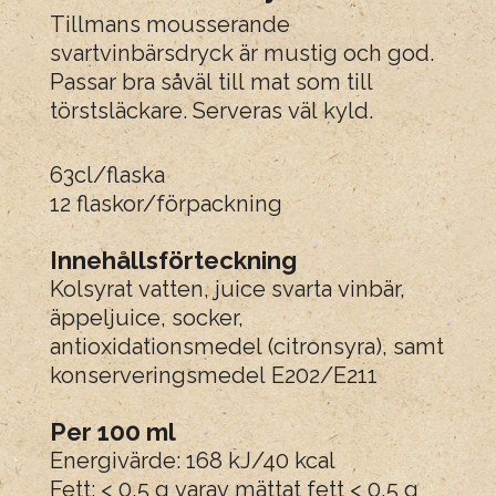
Tillmans mousserande
svartvinbärsdryck är mustig och god.
Passar bra såväl till mat som till
törstsläckare. Serveras väl kyld.
63cl/flaska
12 flaskor/förpackning
Innehållsförteckning
Kolsyrat vatten, juice svarta vinbär,
äppeljuice, socker,
antioxidationsmedel (citronsyra), samt
konserveringsmedel E202/E211
Per 100 ml
Energivärde: 168 kJ/40 kcal
Fett: < 0,5 g varav mättat fett < 0,5 g