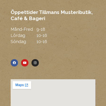
Öppettider Tillmans Musteributik,
Café & Bageri
Mmm
Månd-Fred
9-18
Lördag
10-16
Söndag
10-16
F
Y
I
a
o
n
c
u
s
e
t
t
b
u
a
o
b
g
o
e
r
k
a
m