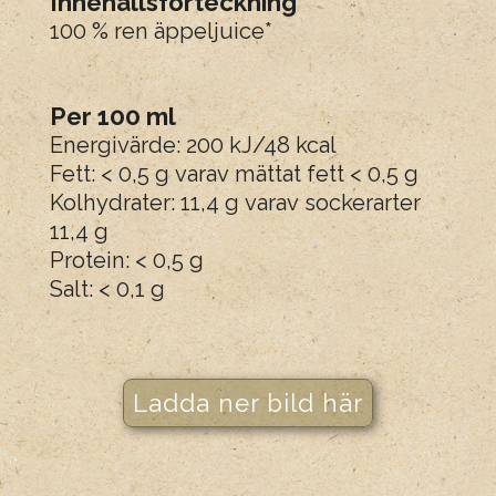
Innehållsförteckning
100 % ren äppeljuice*
Per 100 ml
Energivärde: 200 kJ/48 kcal
Fett: < 0,5 g varav mättat fett < 0,5 g
Kolhydrater: 11,4 g varav sockerarter
11,4 g
Protein: < 0,5 g
Salt: < 0,1 g
Ladda ner bild här