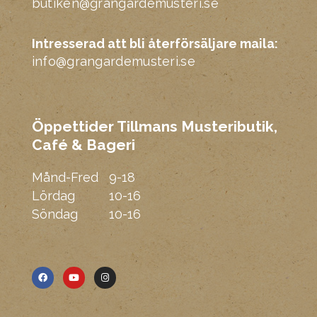
butiken@grangardemusteri.se
Intresserad att bli återförsäljare maila:
info@grangardemusteri.se
Öppettider Tillmans Musteributik,
Café & Bageri
Mmm
Månd-Fred
9-18
Lördag
10-16
Söndag
10-16
F
Y
I
a
o
n
c
u
s
e
t
t
b
u
a
o
b
g
o
e
r
k
a
m